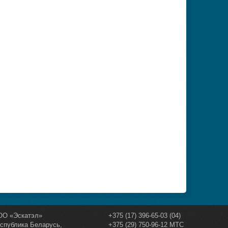
ОО «Эскатэл»
+375 (17) 396-65-03 (04)
спублика Беларусь
,
+375 (29) 750-96-12 МТС