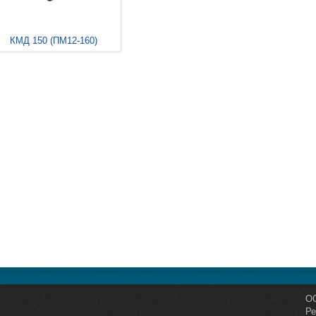
КМД 150 (ПМ12-160)
О
Ре