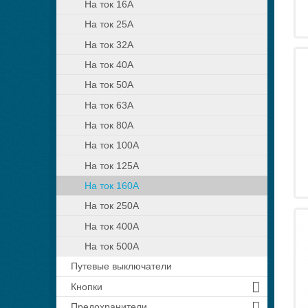
На ток 16А
На ток 25А
На ток 32А
На ток 40А
На ток 50А
На ток 63А
На ток 80А
На ток 100А
На ток 125А
На ток 160А
На ток 250А
На ток 400А
На ток 500А
Путевые выключатели
Кнопки
Предохранители