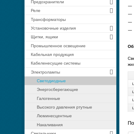
Предохранители
Реле
Трансформаторы
Установочные изделия
Щитки, ящики
Промышленное освещение
Об
Кабельная продукция
Св
Кабеленесущие системы
жи
Электролампы
Светодиодные
L
Энергосберегающие
L
Галогенные
L
Высокого давления ртутные
L
Люминесцентные
По
Накаливания
Светильники