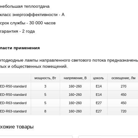
небольшая теплоотдача
класс энергоэффективности - А
срок службы - 30 000 часов
гарантия - 2 года
ласти применения
етодиодные лампы направленного светового потока предназначены
лых и общественных помещений.
мощность, Вт
напряжение, В
цоколь
освещение, Лм
ED-R50-standard
3
160~260
E14
270
ED-R50-standard
5
160~260
E14
450
ED-R63-standard
5
160~260
E27
450
ED-R63-standard
8
160~260
E27
720
хожие товары