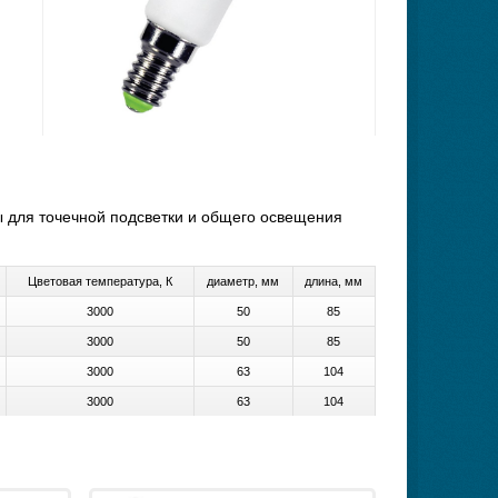
 для точечной подсветки и общего освещения
Цветовая температура, К
диаметр, мм
длина, мм
3000
50
85
3000
50
85
3000
63
104
3000
63
104