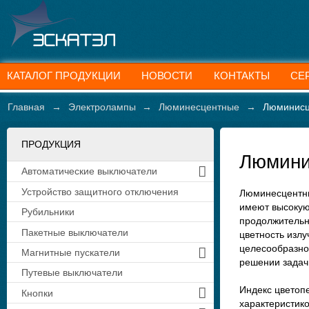
КАТАЛОГ ПРОДУКЦИИ
НОВОСТИ
КОНТАКТЫ
СЕ
Главная
→
Электролампы
→
Люминесцентные
→
Люминисц
ПРОДУКЦИЯ
Люмини
Автоматические выключатели
Устройство защитного отключения
Люминесцентн
имеют высокую
Рубильники
продолжительн
Пакетные выключатели
цветность излу
целесообразно
Магнитные пускатели
решении задач
Путевые выключатели
Индекс цветоп
Кнопки
характеристико