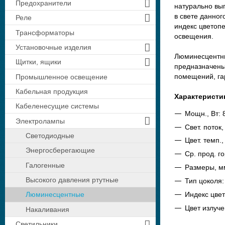
Предохранители
натурально вы
в свете данног
Реле
индекс цветопе
Трансформаторы
освещения.
Установочные изделия
Люминесцентн
Щитки, ящики
предназначены
помещений, гар
Промышленное освещение
Кабельная продукция
Характеристи
Кабеленесущие системы
Мощн., Вт: 
Электролампы
Свет. поток,
Светодиодные
Цвет. темп.,
Энергосберегающие
Ср. прод. г
Галогенные
Размеры, мм
Высокого давления ртутные
Тип цоколя
Индекс цве
Люминесцентные
Цвет излуч
Накаливания
Светильники