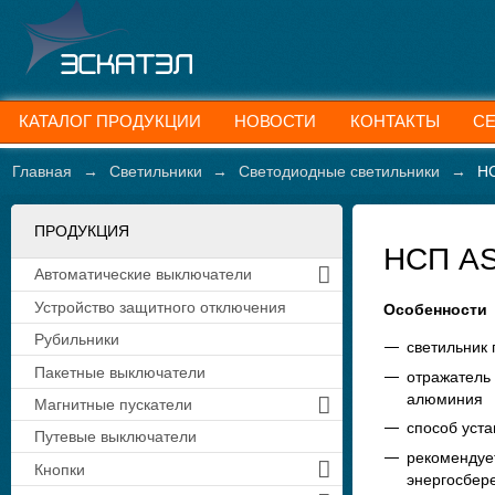
КАТАЛОГ ПРОДУКЦИИ
НОВОСТИ
КОНТАКТЫ
С
Главная
→
Светильники
→
Светодиодные светильники
→
Н
ПРОДУКЦИЯ
НСП A
Автоматические выключатели
Устройство защитного отключения
Особенности
Рубильники
светильник 
Пакетные выключатели
отражатель
алюминия
Магнитные пускатели
способ уста
Путевые выключатели
рекомендует
Кнопки
энергосбер