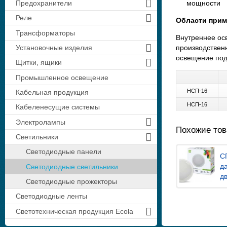
Предохранители
мощности
Реле
Области прим
Трансформаторы
Внутреннее ос
Установочные изделия
производствен
освещение под
Щитки, ящики
Промышленное освещение
НСП-16
Кабельная продукция
НСП-16
Кабеленесущие системы
Электролампы
Похожие то
Светильники
Светодиодные панели
С
д
Светодиодные светильники
д
Светодиодные прожекторы
Светодиодные ленты
Светотехническая продукция Ecola