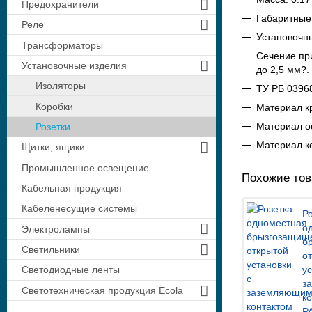
Предохранители
Габаритные
Реле
Установочн
Трансформаторы
Сечение пр
Установочные изделия
до 2,5 мм?.
Изоляторы
ТУ РБ 0396
Коробки
Материал к
Материал о
Розетки
Материал ко
Щитки, ящики
Промышленное освещение
Похожие то
Кабельная продукция
Кабеленесущие системы
Р
о
Электролампы
б
Светильники
о
у
Светодиодные ленты
з
Светотехническая продукция Ecola
к
Р