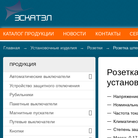
КАТАЛОГ ПРОДУКЦИИ
НОВОСТИ
КОНТАКТЫ
СЕ
Главная
→
Установочные изделия
→
Розетки
→
Розетка ште
ПРОДУКЦИЯ
Розетк
Автоматические выключатели
устано
Устройство защитного отключения
Рубильники
Напряжение:
Пакетные выключатели
Номинальный
Магнитные пускатели
Частота тока
Климатичес
Путевые выключатели
Степень защ
Кнопки
Масса: 0.17 