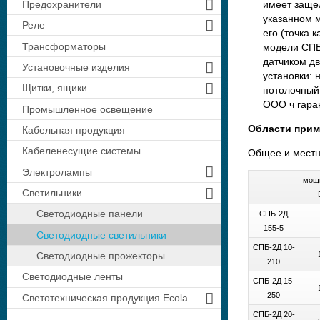
Предохранители
имеет защел
указанном 
Реле
его (точка 
Трансформаторы
модели СП
датчиком д
Установочные изделия
установки: 
Щитки, ящики
потолочный
ООО ч гаран
Промышленное освещение
Области прим
Кабельная продукция
Кабеленесущие системы
Общее и местн
Электролампы
мощ
Светильники
Светодиодные панели
СПБ-2Д
155-5
Светодиодные светильники
СПБ-2Д 10-
Светодиодные прожекторы
210
Светодиодные ленты
СПБ-2Д 15-
250
Светотехническая продукция Ecola
СПБ-2Д 20-