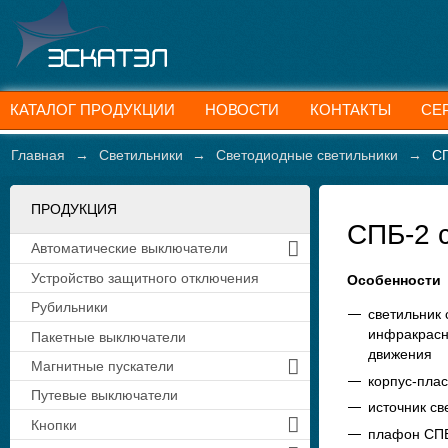
КАТАЛОГ ПРОДУКЦИИ
НОВОСТИ
КОНТАКТЫ
СЕ
Главная
→
Светильники
→
Светодиодные светильники
→
СП
ПРОДУКЦИЯ
СПБ-2 
Автоматические выключатели
Устройство защитного отключения
Особенности
Рубильники
светильник
инфракрасн
Пакетные выключатели
движения
Магнитные пускатели
корпус-плас
Путевые выключатели
источник св
Кнопки
плафон СПБ