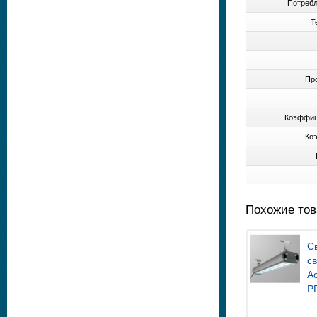
Потребл
Те
Про
Коэффици
Коэ
Похожие то
С
с
Ac
P