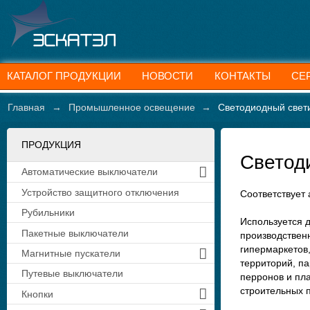
КАТАЛОГ ПРОДУКЦИИ
НОВОСТИ
КОНТАКТЫ
СЕ
Главная
→
Промышленное освещение
→
Светодиодный свети
ПРОДУКЦИЯ
Светоди
Автоматические выключатели
Устройство защитного отключения
Соответствует 
Рубильники
Используется 
Пакетные выключатели
производствен
гипермаркетов
Магнитные пускатели
территорий, п
Путевые выключатели
перронов и пл
строительных 
Кнопки