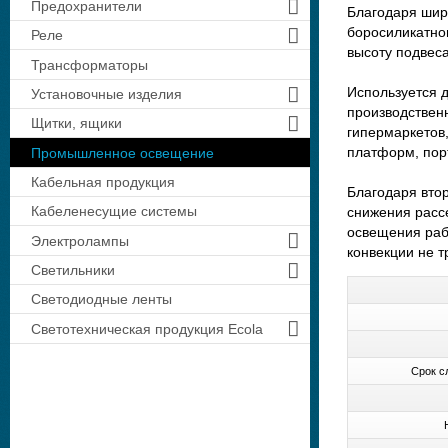
Предохранители
Благодаря шир
боросиликатно
Реле
высоту подвеса
Трансформаторы
Используется 
Установочные изделия
производствен
Щитки, ящики
гипермаркетов
платформ, пор
Промышленное освещение
Кабельная продукция
Благодаря вто
Кабеленесущие системы
снижения расс
освещения раб
Электролампы
конвекции не 
Светильники
Светодиодные ленты
Светотехническая продукция Ecola
Срок сл
Н