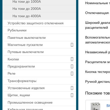
На токи до 1000А
Номинальные т
На токи до 2000А
Отключающая с
На токи до 4000A
Широкий диапа
Устройство защитного отключения
расцепителей
Рубильники
Вспомогательн
Пакетные выключатели
автоматическо
Магнитные пускатели
Путевые выключатели
Независимый р
Кнопки
Расцепители м
Предохранители
Кнопка тестир
Реле
Трансформаторы
Ручной дистан
Установочные изделия
Похожие то
Щитки, ящики
Промышленное освещение
В
Кабельная продукция