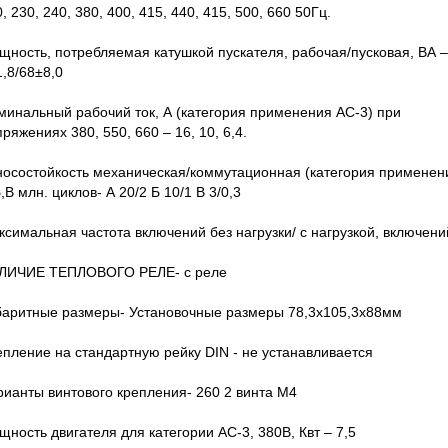
, 230, 240, 380, 400, 415, 440, 415, 500, 660 50Гц.
щность, потребляемая катушкой пускателя, рабочая/пусковая, ВА –
,8/68±8,0
минальный рабочий ток, А (категория применения АС-3) при
ряжениях 380, 550, 660 – 16, 10, 6,4.
носостойкость механическая/коммутационная (категория применени
,В млн. циклов- А 20/2 Б 10/1 В 3/0,3
симальная частота включений без нагрузки/ с нагрузкой, включени
ЛИЧИЕ ТЕПЛОВОГО РЕЛЕ- с реле
баритные размеры- Установочные размеры 78,3х105,3х88мм
епление на стандартную рейку DIN - не устанавливается
рианты винтового крепления- 260 2 винта М4
ность двигателя для категории АС-3, 380В, Квт – 7,5