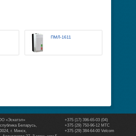
ПМЛ-1611
ОО «Эскатэл»
+375 (17) 396-65-03 (04)
спублика Беларусь
,
+375 (29) 750-96-12 МТС
0024,
г. Минск
,
+375 (29) 384-64-00 Velcom