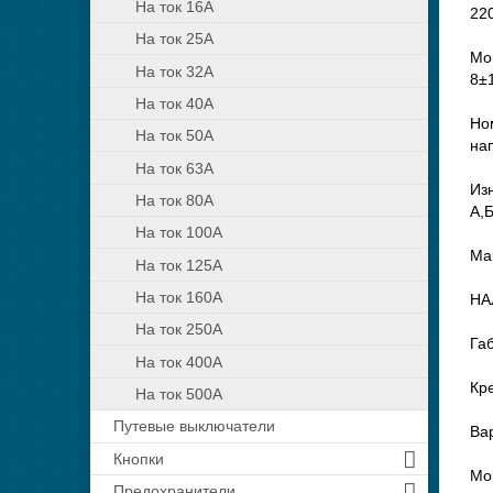
На ток 16А
220
На ток 25А
Мо
На ток 32А
8±1
На ток 40А
Но
На ток 50А
нап
На ток 63А
Из
На ток 80А
А,Б
На ток 100А
Мак
На ток 125А
На ток 160А
НА
На ток 250А
Га
На ток 400А
Кр
На ток 500А
Путевые выключатели
Ва
Кнопки
Мощ
Предохранители