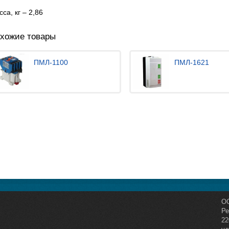
са, кг – 2,86
хожие товары
ПМЛ-1100
ПМЛ-1621
О
Ре
22