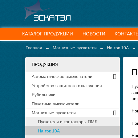
КАТАЛОГ ПРОДУКЦИИ
НОВОСТИ
КОНТАКТ
Главная
→
Магнитные пускатели
→
На ток 10А
→
ПРОДУКЦИЯ
П
Автоматические выключатели
Устройство защитного отключения
Пу
защ
Рубильники
пе
Пакетные выключатели
Но
Магнитные пускатели
Пускатели и контакторы ПМЛ
Но
На ток 10А
Но