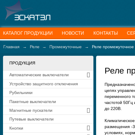
КАТАЛОГ ПРОДУКЦИИ
НОВОСТИ
КОНТАКТЫ
СЕ
Главная
→
Реле
→
Промежуточные
→
Реле промежуточное
ПРОДУКЦИЯ
Реле п
Автоматические выключатели
Устройство защитного отключения
Предназначено
цепях управле
Рубильники
переменного т
Пакетные выключатели
частотой 50Гц
до 220В.
Магнитные пускатели
Путевые выключатели
Климатическое
размещения -3,
Кнопки
условиях, нор