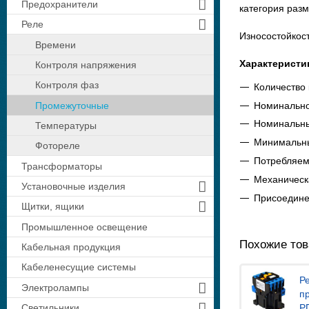
Предохранители
категория раз
Реле
Износостойкост
Времени
Характеристи
Контроля напряжения
Контроля фаз
Количество 
Номинальное
Промежуточные
Номинальны
Температуры
Минимальны
Фотореле
Потребляема
Трансформаторы
Механическа
Установочные изделия
Присоедине
Щитки, ящики
Промышленное освещение
Похожие то
Кабельная продукция
Кабеленесущие системы
Р
Электролампы
п
Р
Светильники